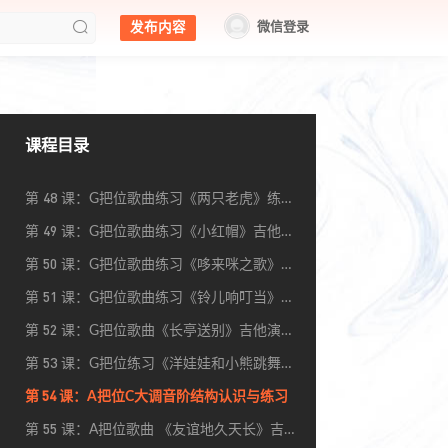
第
课：E把位乐曲练习《红河谷》吉他谱
发布内容
微信登录
43
附吉他弹唱教程
第
课：《多年以前》吉他谱附吉他演奏
44
教程 简单入门版
第
课：《小步舞曲》吉他演奏练习附吉
45
他谱
第
课：《绿袖子》吉他谱附吉他演奏教
46
程讲解
第
课：《卡农》吉他谱附吉他演奏教程
课程目录
47
第
课：G把位C大调音阶结构概述
48
第
课：G把位歌曲练习《两只老虎》练习
49
附吉他教程
第
课：G把位歌曲练习《小红帽》吉他谱
50
附吉他演奏练习
第
课：G把位歌曲练习《哆来咪之歌》吉
51
他谱附指法练习
第
课：G把位歌曲练习《铃儿响叮当》吉
52
他谱附吉他演奏教程
第
课：G把位歌曲《长亭送别》吉他演奏
53
练习附教程
第
课：G把位练习《洋娃娃和小熊跳舞》
54
吉他谱附吉他教程
第
课：A把位C大调音阶结构认识与练习
55
第
课：A把位歌曲 《友谊地久天长》吉