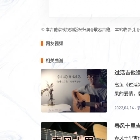
© 本吉他谱或视频版权归属@
耿志吉他
， 本站收录引
网友视频
相关曲谱
过活吉他谱
高鱼《过活
果的爱情，貌
2023,04,14
·
春风十里吉
春风十里吉