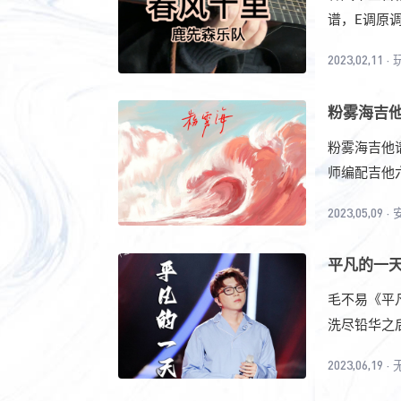
谱，E调原调
2023,02,11
·
粉雾海吉他
粉雾海吉他
师编配吉他六
2023,05,09
·
平凡的一天
毛不易《平
洗尽铅华之后
2023,06,19
·