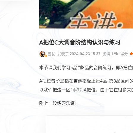
A把位C大调音阶结构认识与练习
园长
发表于 2024-04-23 15:37
阅读 1.9k
得分
本节课我们学习5品到8品的音阶练习，即A把位
A把位音阶是指在吉他指板上第4品-第8品区间
以我们把这一区间称为A把位，由于它在很多来
附上一段练习乐谱：