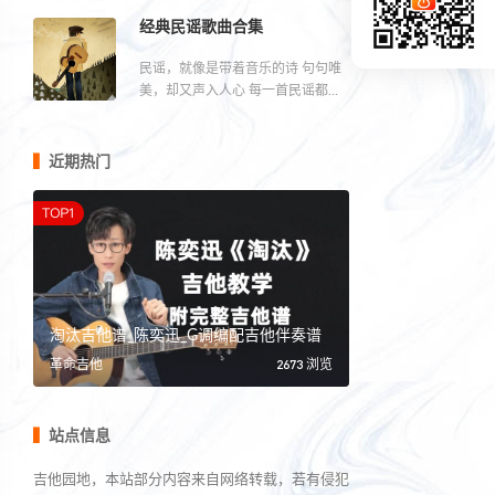
忆。重温经典，回味那些逝去的时
光...
经典民谣歌曲合集
民谣，就像是带着音乐的诗 句句唯
美，却又声入人心 每一首民谣都是
一个故事或悲伤，或励志；或痛
苦，或惆怅。
近期热门
淘汰吉他谱_陈奕迅_G调编配吉他伴奏谱
2673 浏览
革命吉他
站点信息
吉他园地，本站部分内容来自网络转载，若有侵犯