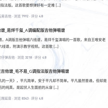
指法版。这首歌要想弹好有一定难 […]
玩易吉他
·
浏览 7992
·
评分 4.8
谱_易烊千玺_A调编配版吉他弹唱谱
谱，A调版吉他弹唱六线谱，易烊千玺演唱的一首歌，来自王唯安老
线谱，附演示教学视频。这首歌 […]
安仔弹吉他
·
浏览 3218
·
评分 4.8
吉他谱_毛不易_G调指法版吉他弹唱谱
凡的一天》，平凡简单，安于平凡却不简单。平凡虽然普通，但却是
的纯真，是起伏人生面前的从容 […]
无限延音
·
浏览 8343
·
评分 4.8