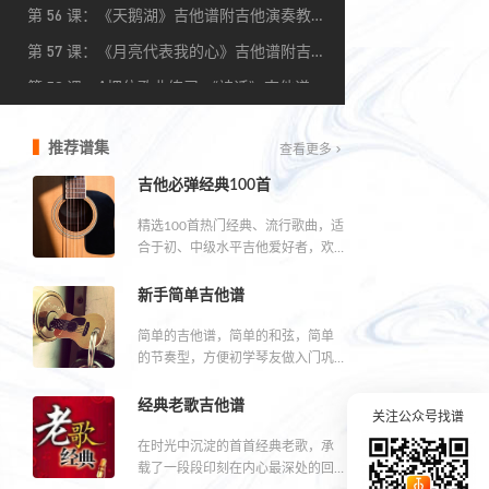
56
他谱附吉他演奏教程
第
课：《天鹅湖》吉他谱附吉他演奏教
57
程
第
课：《月亮代表我的心》吉他谱附吉
58
他演奏练习教程
第
课：A把位歌曲练习 《神话》吉他谱
附吉他演奏教程
推荐谱集
查看更多
吉他必弹经典100首
精选100首热门经典、流行歌曲，适
合于初、中级水平吉他爱好者，欢
迎收藏分享。
新手简单吉他谱
简单的吉他谱，简单的和弦，简单
的节奏型，方便初学琴友做入门巩
固练习，给你一把打开吉他大门的
钥匙。
经典老歌吉他谱
关注公众号找谱
在时光中沉淀的首首经典老歌，承
载了一段段印刻在内心最深处的回