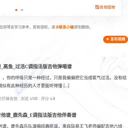
用仅供琴友学习参考，若有侵权，请
@联系小编
即刻删除。
发布视频
_高鱼_过活C调指法版吉他弹唱谱
》，你的呼吸只是一种经过，只是我偏偏把它当成氧气过活。没有结
似有此种经历的人才更能听得懂 […]
安仔弹吉他
·
浏览 4105
·
评分 4.8
他谱_鹿先森_E调指法版吉他伴奏谱
他谱，鹿先森乐队演唱经典民谣，来自玩易王飞老师编配吉他六线