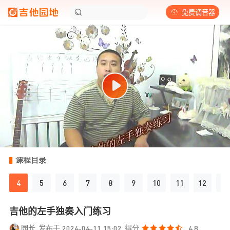
免费调音器
课程目录
4
5
6
7
8
9
10
11
12
13
吉他的左手独奏入门练习
园长
发布于 2024-04-11 15:02
得分
4.8