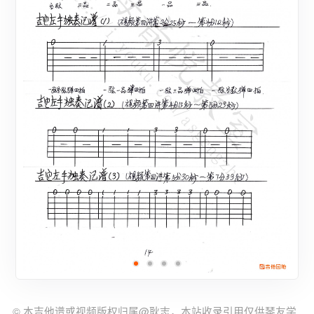
© 本吉他谱或视频版权归属@耿志，本站收录引用仅供琴友学