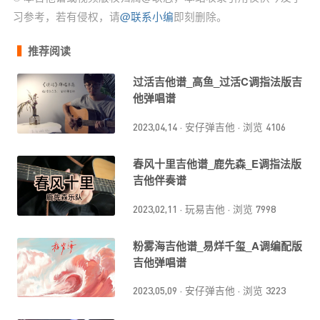
习参考，若有侵权，请
@联系小编
即刻删除。
推荐阅读
过活吉他谱_高鱼_过活C调指法版吉
他弹唱谱
2023,04,14
·
安仔弹吉他
·
浏览 4106
春风十里吉他谱_鹿先森_E调指法版
吉他伴奏谱
2023,02,11
·
玩易吉他
·
浏览 7998
粉雾海吉他谱_易烊千玺_A调编配版
吉他弹唱谱
2023,05,09
·
安仔弹吉他
·
浏览 3223