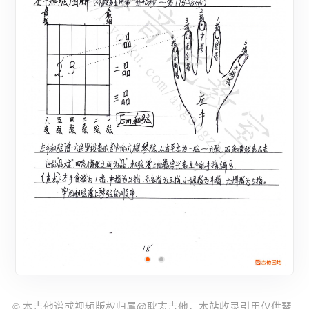
© 本吉他谱或视频版权归属@耿志吉他，本站收录引用仅供琴