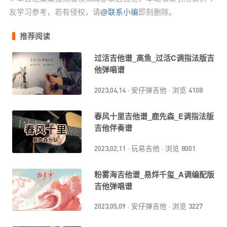
友学习参考，若有侵权，请
@联系小编
即刻删除。
推荐阅读
过活吉他谱_高鱼_过活C调指法版吉
他弹唱谱
2023,04,14
·
安仔弹吉他
·
浏览 4108
春风十里吉他谱_鹿先森_E调指法版
吉他伴奏谱
2023,02,11
·
玩易吉他
·
浏览 8001
粉雾海吉他谱_易烊千玺_A调编配版
吉他弹唱谱
2023,05,09
·
安仔弹吉他
·
浏览 3227