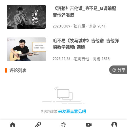
《消愁》吉他谱_毛不易_G调编配
吉他弹唱谱
2023,08,09
·
弦心距
·
浏览 7041
毛不易《牧马城市》吉他谱_吉他弹
唱教学视频F调版
2025,11,26
·
老姚吉他
·
浏览 1818
分享
评论列表
机智如你
来发表点意见吧