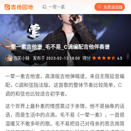
一荤一素
免费调音器
一荤一素吉他谱_毛不易_C调编配吉他伴奏谱
泡芙小妹
发布于
得分
2023-02-13 18:00
4.5
一荤一素吉他谱，高清版吉他弹唱谱，来自无限延音编
配，C调和弦指法版。这首歌的整体节奏比较简单，C
调的和弦也比较适合初学者。
这个世界上最朴素的情感莫过于亲情，他不是抽象的话
语，而是生活中的点滴。毛不易《一荤一素》，一首很
温暖又不敢多听的歌。毛不易把自己对母亲的思念用简