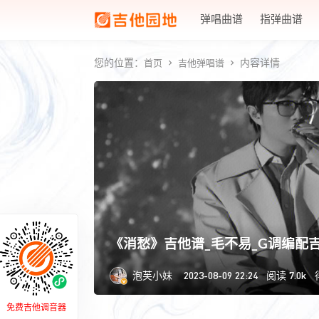
弹唱曲谱
指弹曲谱
您的位置：
内容详情
首页
吉他弹唱谱
《消愁》吉他谱_毛不易_G调编配
2023-08-09 22:24
7.0k
泡芙小妹
阅读
免费吉他调音器