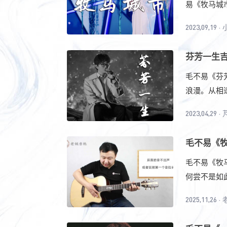
易《牧马城市
2023,09,19
·
芬芳一生吉
毛不易《芬
浪漫。从相逢
2023,04,29
·
毛不易《牧
毛不易《牧
何尝不是如此
2025,11,26
·