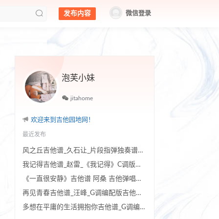
发布内容
微信登录
泡芙小妹
jitahome
欢迎来到吉他园地网！
最近发布
风之丘吉他谱_久石让_片段指弹独奏谱附教程
我记得吉他谱_赵雷_《我记得》C调版吉他弹唱谱
《一直很安静》吉他谱 阿桑 吉他弹唱教学讲解
再见青春吉他谱_汪峰_G调编配版吉他伴奏谱
多想在平庸的生活拥抱你吉他谱_G调编配弹唱六线谱