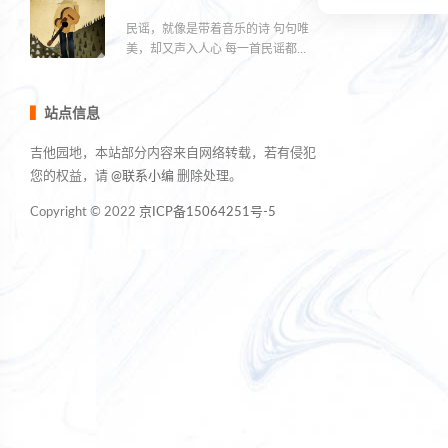
民谣，就像是带着音乐的诗 句句唯
美，却又声入人心 每一首民谣都是
一个故事或悲伤，或励志；或痛
苦，或惆怅。
站点信息
吉他园地，本站部分内容来自网络转载，若有侵犯
您的权益，请
@联系小编
删除处理。
Copyright © 2022
京ICP备15064251号-5