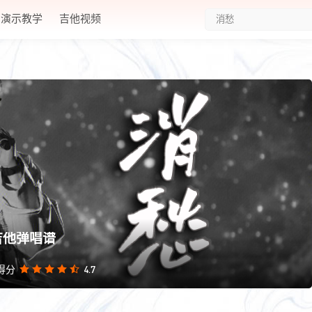
演示教学
吉他视频
吉他弹唱谱
4.7
得分