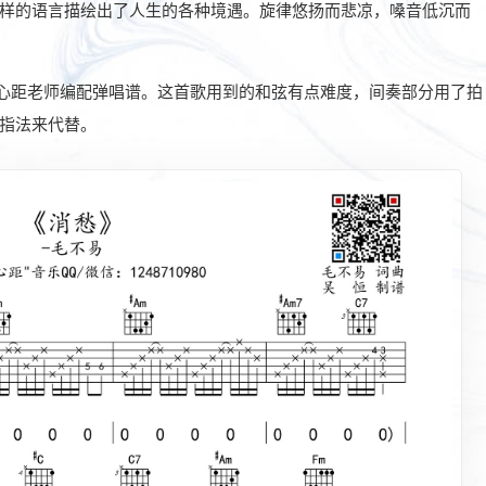
样的语言描绘出了人生的各种境遇。旋律悠扬而悲凉，嗓音低沉而
心距老师编配弹唱谱。这首歌用到的和弦有点难度，间奏部分用了拍
指法来代替。