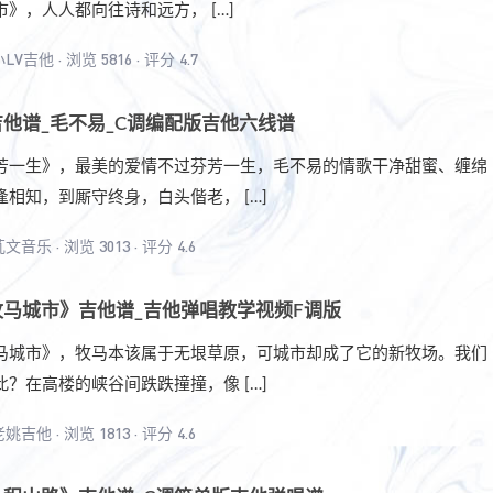
》，人人都向往诗和远方， […]
小LV吉他
·
浏览 5816
·
评分 4.7
他谱_毛不易_C调编配版吉他六线谱
芳一生》，最美的爱情不过芬芳一生，毛不易的情歌干净甜蜜、缠绵
相知，到厮守终身，白头偕老， […]
芃文音乐
·
浏览 3013
·
评分 4.6
马城市》吉他谱_吉他弹唱教学视频F调版
马城市》，牧马本该属于无垠草原，可城市却成了它的新牧场。我们
？在高楼的峡谷间跌跌撞撞，像 […]
老姚吉他
·
浏览 1813
·
评分 4.6