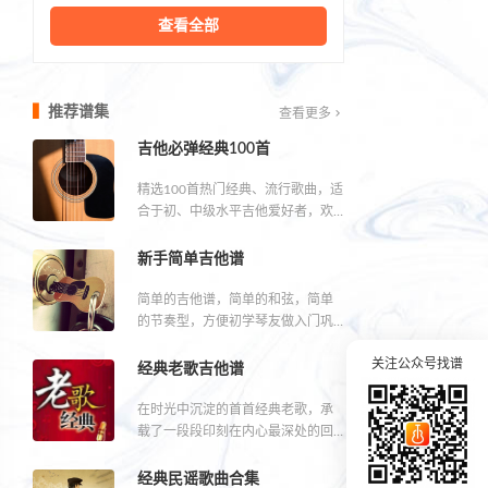
查看全部
推荐谱集
查看更多
吉他必弹经典100首
精选100首热门经典、流行歌曲，适
合于初、中级水平吉他爱好者，欢
迎收藏分享。
新手简单吉他谱
简单的吉他谱，简单的和弦，简单
的节奏型，方便初学琴友做入门巩
固练习，给你一把打开吉他大门的
关注公众号找谱
钥匙。
经典老歌吉他谱
在时光中沉淀的首首经典老歌，承
载了一段段印刻在内心最深处的回
忆。重温经典，回味那些逝去的时
光...
经典民谣歌曲合集