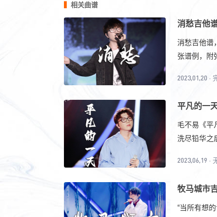
相关曲谱
消愁吉他谱
消愁吉他谱
张谱例，附弹
2023,01,20
·
平凡的一天
毛不易《平
洗尽铅华之后
2023,06,19
·
牧马城市吉
“当所有想