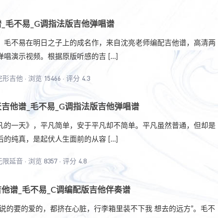
_毛不易_G调指法版吉他弹唱谱
，毛不易在明日之子上的成名作，来自沈亮老师编配吉他谱，高清两
唱演示视频。根据原版听感的吉 […]
完形吉他
·
浏览 15466
·
评分 4.3
吉他谱_毛不易_G调指法版吉他弹唱谱
凡的一天》，平凡简单，安于平凡却不简单。平凡虽然普通，但却是
的纯真，是起伏人生面前的从容 […]
无限延音
·
浏览 8357
·
评分 4.8
他谱_毛不易_C调编配版吉他伴奏谱
的说的要的爱的，都挤在心脏，行李箱里装不下我 想去的远方”。毛不