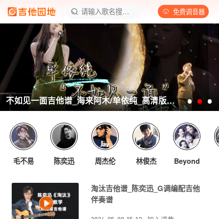
请输入歌名搜索曲谱
免费调音器
不如见一面吉他谱_海来阿木/单依纯_高清版吉他六线谱
毛不易
陈奕迅
周杰伦
林俊杰
Beyond
淘汰吉他谱_陈奕迅_G调编配吉他
伴奏谱