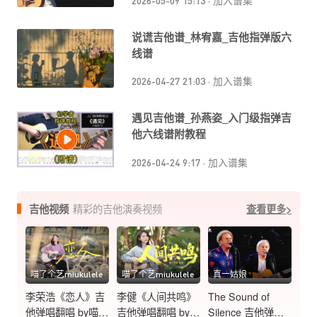
2026-05-09 15:13
·
加入谱集
说谎吉他谱_林宥嘉_吉他指弹版六
线谱
2026-04-27 21:03
·
加入谱集
遇见吉他谱_孙燕姿_入门级指弹吉
他六线谱附教程
2026-04-24 9:17
·
加入谱集
吉他视频
精彩的吉他演奏视频
查看更多>
喵了个艺miukulele
喵了个艺miukulele
真一姑娘
李荣浩《恋人》吉
李健《人间共鸣》
The Sound of
他弹唱翻唱 by喵了
吉他弹唱翻唱 by
Silence 吉他弹唱