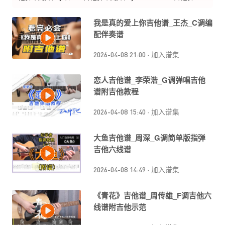
个艺
喵了个艺
现场版 经典旋律
天籁之音
我是真的爱上你吉他谱_王杰_C调编
配伴奏谱
2026-04-08 21:00
·
加入谱集
恋人吉他谱_李荣浩_G调弹唱吉他
谱附吉他教程
2026-04-08 15:40
·
加入谱集
大鱼吉他谱_周深_G调简单版指弹
吉他六线谱
2026-04-08 14:49
·
加入谱集
《青花》吉他谱_周传雄_F调吉他六
线谱附吉他示范