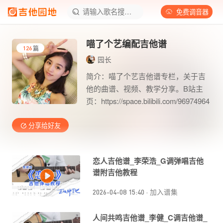
请输入歌名搜索曲谱
免费调音器
喵了个艺编配吉他谱
篇
126
园长
简介：喵了个艺吉他谱专栏，关于吉
他的曲谱、视频、教学分享。B站主
页：https://space.bilibili.com/96974964
分享给好友
恋人吉他谱_李荣浩_G调弹唱吉他
谱附吉他教程
2026-04-08 15:40
·
加入谱集
人间共鸣吉他谱_李健_C调吉他谱_