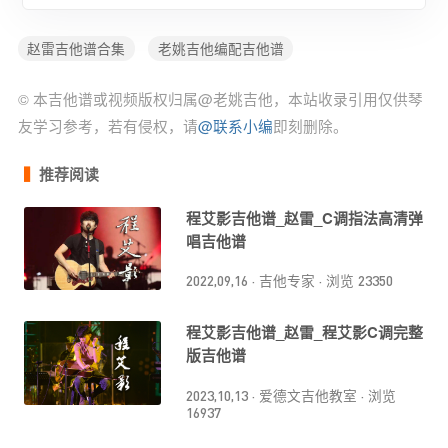
赵雷吉他谱合集
老姚吉他编配吉他谱
© 本吉他谱或视频版权归属@老姚吉他，本站收录引用仅供琴
友学习参考，若有侵权，请
@联系小编
即刻删除。
推荐阅读
程艾影吉他谱_赵雷_C调指法高清弹
唱吉他谱
2022,09,16
·
吉他专家
·
浏览 23350
程艾影吉他谱_赵雷_程艾影C调完整
版吉他谱
2023,10,13
·
爱德文吉他教室
·
浏览
16937