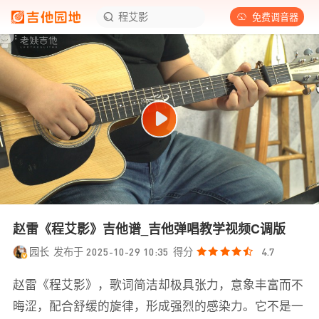
程艾影
免费调音器
赵雷《程艾影》吉他谱_吉他弹唱教学视频C调版
园长
发布于 2025-10-29 10:35
得分
4.7
赵雷《程艾影》，歌词简洁却极具张力，意象丰富而不
晦涩，配合舒缓的旋律，形成强烈的感染力。它不是一