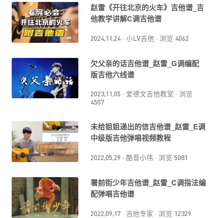
赵雷《开往北京的火车》吉他谱_吉
他教学讲解C调吉他谱
2024,11,24
·
小LV吉他
·
浏览 4062
欠父亲的话吉他谱_赵雷_G调编配
版吉他六线谱
2023,11,05
·
爱德文吉他教室
·
浏览
4507
未给姐姐递出的信吉他谱_赵雷_E调
中级版吉他弹唱视频教程
2022,05,29
·
酷音小伟
·
浏览 5081
署前街少年吉他谱_赵雷_C调指法编
配弹唱吉他谱
2022,09,17
·
吉他专家
·
浏览 12329