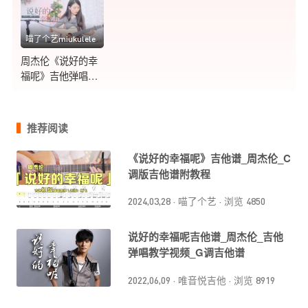
喵了个艺miukulele
周杰伦《说好的幸
福呢》吉他弹唱翻
唱 Cover by喵了个
艺
推荐阅读
《说好的幸福呢》吉他谱_周杰伦_C
调版吉他谱附教程
2024,03,28
·
喵了个艺
·
浏览 4850
说好的幸福呢吉他谱_周杰伦_吉他
弹唱教学视频_G调吉他谱
2022,06,09
·
唯音悦吉他
·
浏览 8919